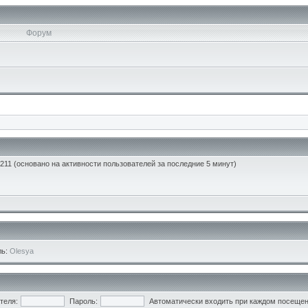
Форум
: 211 (основано на активности пользователей за последние 5 минут)
ль:
Olesya
теля:
Пароль:
Автоматически входить при каждом посеще