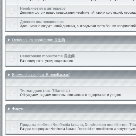
Неофинетия в интерьере
Делимся фото и видео содержания неофинетий, своих коллекций, неосадо
Дневник коллекционера
Здесь можно создать свой дневник, выкладывая фото Ваших неофинетий,
Dendrobium moniliforme 長生蘭
Dendrobium moniliforme 長生蘭
Разновидности, уход, содержание
Бромелиевые (лат. Bromeliaceae)
Тилландсия (лат. Tillandsia)
Обсуждаем, задаем вопросы, связанные с содержание и уходом
Форум
Продажа и обмен Neofinetia falcata, Dendrobium moniliforme, Till
Раздел по продаже Neofinetia falcata, Dendrobium moniliforme и сопутству