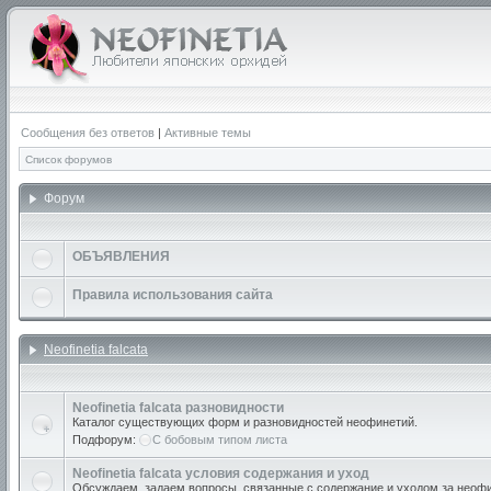
Сообщения без ответов
|
Активные темы
Список форумов
Форум
ОБЪЯВЛЕНИЯ
Правила использования сайта
Neofinetia falcata
Neofinetia falcata разновидности
Каталог существующих форм и разновидностей неофинетий.
Подфорум:
С бобовым типом листа
Neofinetia falcata условия содержания и уход
Обсуждаем, задаем вопросы, связанные с содержание и уходом за неоф