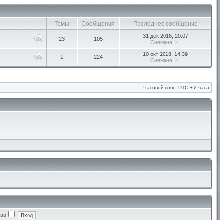
Темы
Сообщения
Последнее сообщение
31 дек 2016, 20:07
23
105
Снежана
10 окт 2018, 14:39
1
224
Снежана
Часовой пояс: UTC + 2 часа
нии