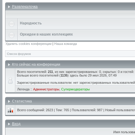
Развлекалочка
Народность
Орхидеи в наших коллекциях
Удалить cookies конференции
|
Наша команда
Список форумов
Кто сейчас на конференции
Всего посетителей:
211
, из них зарегистрированных: 0, скрытых: 0 и гостей
Больше всего посетителей (
1135
) здесь было 29 июл 2026, 07:49
Зарегистрированные пользователи: нет зарегистрированных пользователей
Легенда ::
Администраторы
,
Супермодераторы
Статистика
Всего сообщений:
2623
| Тем:
765
| Пользователей:
987
| Новый пользовате
Вход
Имя пользова