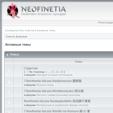
Регистраци
Сообщения без ответов
|
Активные темы
Список форумов
Активные темы
Поиск
Темы
Цветем
[
На страницу:
1
...
21
,
22
,
23
]
в форуме
Орхидеи в наших коллекциях
Neofinetia falcata Nadakouryuu 灘黄龍
в форуме
Полосы тигра
Neofinetia falcata Nishidemiyako 西出都
в форуме
Листья с симметричными полосами
Neofinetia falcata Naniwajishikifu 浪花獅子黄斑
в форуме
Интересные и необычные формы листьев
Neofinetia falcata Nishiki no Homare 錦 の 誉