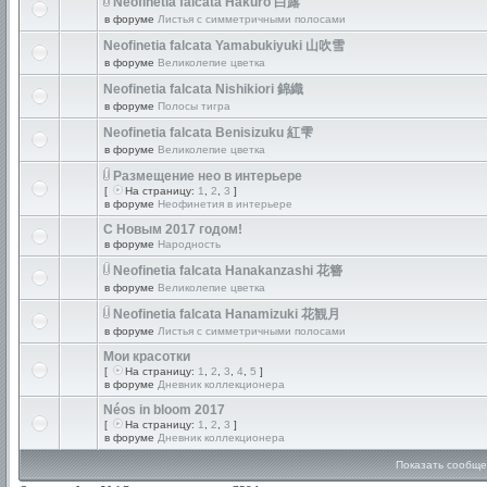
Neofinetia falcata Hakuro 白露
в форуме
Листья с симметричными полосами
Neofinetia falcata Yamabukiyuki 山吹雪
в форуме
Великолепие цветка
Neofinetia falcata Nishikiori 錦織
в форуме
Полосы тигра
Neofinetia falcata Benisizuku 紅雫
в форуме
Великолепие цветка
Размещение нео в интерьере
[
На страницу:
1
,
2
,
3
]
в форуме
Неофинетия в интерьере
С Новым 2017 годом!
в форуме
Народность
Neofinetia falcata Hanakanzashi 花簪
в форуме
Великолепие цветка
Neofinetia falcata Hanamizuki 花観月
в форуме
Листья с симметричными полосами
Мои красотки
[
На страницу:
1
,
2
,
3
,
4
,
5
]
в форуме
Дневник коллекционера
Néos in bloom 2017
[
На страницу:
1
,
2
,
3
]
в форуме
Дневник коллекционера
Показать сообще