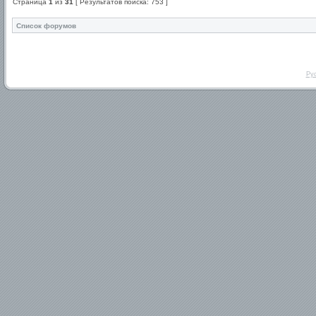
Страница
1
из
31
[ Результатов поиска: 753 ]
Список форумов
Ру