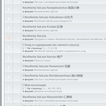
в форуме
Листья с несимметричными полосами
Neofinetia falcata Nangokunomai 南国の舞
в форуме
Великолепие цветка
Neofinetia falcata Hakubotan 白牡丹
в форуме
Neofinetia falcata разновидности
Neofinetia falcata Koubai 紅梅
в форуме
Великолепие цветка
Neofinetia falcata
в форуме
Продажа и обмен Neofinetia falcata, Dendrobium moniliforme, Ti
Уход и содержание (из личного опыта)
[
На страницу:
1
...
7
,
8
,
9
]
в форуме
Neofinetia falcata условия содержания и уход
Neofinetia falcata Naruto 鳴戸
в форуме
Полосы тигра
Neofinetia falcata Hanamatoi 花纏
в форуме
Великолепие цветка
Neofinetia falcata Nishikinomihata 錦の御旗
в форуме
Листья с несимметричными полосами
Моя коллекция
[
На страницу:
1
...
44
,
45
,
46
]
в форуме
Дневник коллекционера
Neofinetia falcata Nimanishiki 仁摩錦
в форуме
Листья с несимметричными полосами