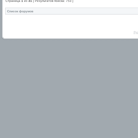
Страница
1
из
31
[ Результатов поиска: 753 ]
Список форумов
Ру