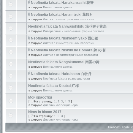
Neofinetia falcata Hanakanzashi 花簪
в форуме
Великолепие цветка
Neofinetia falcata Hanamizuki 花観月
в форуме
Листья с симметричными полосами
Neofinetia falcata Naniwajishikifu 浪花獅子黄斑
в форуме
Интересные и необычные формы листьев
Neofinetia falcata Nishidemiyako 西出都
в форуме
Листья с симметричными полосами
Neofinetia falcata Nishiki no Homare 錦 の 誉
в форуме
Листья с несимметричными полосами
Neofinetia falcata Nangokunomai 南国の舞
в форуме
Великолепие цветка
Neofinetia falcata Hakubotan 白牡丹
в форуме
Neofinetia falcata разновидности
Neofinetia falcata Koubai 紅梅
в форуме
Великолепие цветка
Мои красотки
[
На страницу:
1
,
2
,
3
,
4
,
5
]
в форуме
Дневник коллекционера
Néos in bloom 2017
[
На страницу:
1
,
2
,
3
]
в форуме
Дневник коллекционера
Показать сообще