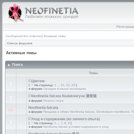
Регистраци
Сообщения без ответов
|
Активные темы
Список форумов
Активные темы
Поиск
Темы
Цветем
[
На страницу:
1
...
21
,
22
,
23
]
в форуме
Орхидеи в наших коллекциях
Neofinetia falcata Nadakouryuu 灘黄龍
в форуме
Полосы тигра
Neofinetia falcata
в форуме
Продажа и обмен Neofinetia falcata, Dendrobium moniliforme, Ti
Уход и содержание (из личного опыта)
[
На страницу:
1
...
7
,
8
,
9
]
в форуме
Neofinetia falcata условия содержания и уход