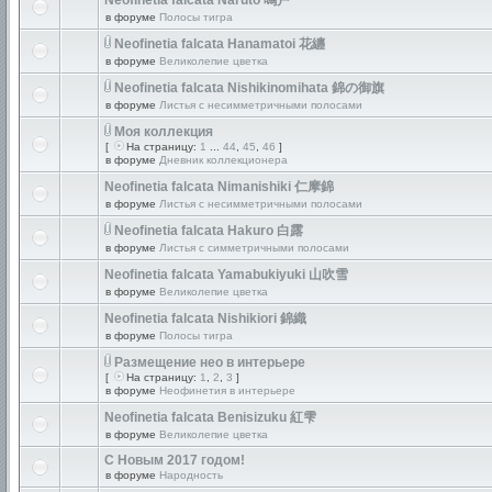
Neofinetia falcata Naruto 鳴戸
в форуме
Полосы тигра
Neofinetia falcata Hanamatoi 花纏
в форуме
Великолепие цветка
Neofinetia falcata Nishikinomihata 錦の御旗
в форуме
Листья с несимметричными полосами
Моя коллекция
[
На страницу:
1
...
44
,
45
,
46
]
в форуме
Дневник коллекционера
Neofinetia falcata Nimanishiki 仁摩錦
в форуме
Листья с несимметричными полосами
Neofinetia falcata Hakuro 白露
в форуме
Листья с симметричными полосами
Neofinetia falcata Yamabukiyuki 山吹雪
в форуме
Великолепие цветка
Neofinetia falcata Nishikiori 錦織
в форуме
Полосы тигра
Размещение нео в интерьере
[
На страницу:
1
,
2
,
3
]
в форуме
Неофинетия в интерьере
Neofinetia falcata Benisizuku 紅雫
в форуме
Великолепие цветка
С Новым 2017 годом!
в форуме
Народность