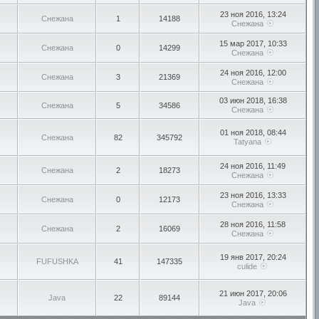
23 ноя 2016, 13:24
Снежана
1
14188
Снежана
15 мар 2017, 10:33
Снежана
0
14299
Снежана
24 ноя 2016, 12:00
Снежана
3
21369
Снежана
03 июн 2018, 16:38
Снежана
5
34586
Снежана
01 ноя 2018, 08:44
Снежана
82
345792
Tatyana
24 ноя 2016, 11:49
Снежана
2
18273
Снежана
23 ноя 2016, 13:33
Снежана
0
12173
Снежана
28 ноя 2016, 11:58
Снежана
2
16069
Снежана
19 янв 2017, 20:24
FUFUSHKA
41
147335
culide
21 июн 2017, 20:06
Java
22
89144
Java