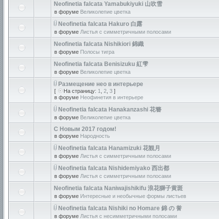
Neofinetia falcata Yamabukiyuki 山吹雪
в форуме
Великолепие цветка
Neofinetia falcata Hakuro 白露
в форуме
Листья с симметричными полосами
Neofinetia falcata Nishikiori 錦織
в форуме
Полосы тигра
Neofinetia falcata Benisizuku 紅雫
в форуме
Великолепие цветка
Размещение нео в интерьере
[
На страницу:
1
,
2
,
3
]
в форуме
Неофинетия в интерьере
Neofinetia falcata Hanakanzashi 花簪
в форуме
Великолепие цветка
С Новым 2017 годом!
в форуме
Народность
Neofinetia falcata Hanamizuki 花観月
в форуме
Листья с симметричными полосами
Neofinetia falcata Nishidemiyako 西出都
в форуме
Листья с симметричными полосами
Neofinetia falcata Naniwajishikifu 浪花獅子黄斑
в форуме
Интересные и необычные формы листьев
Neofinetia falcata Nishiki no Homare 錦 の 誉
в форуме
Листья с несимметричными полосами