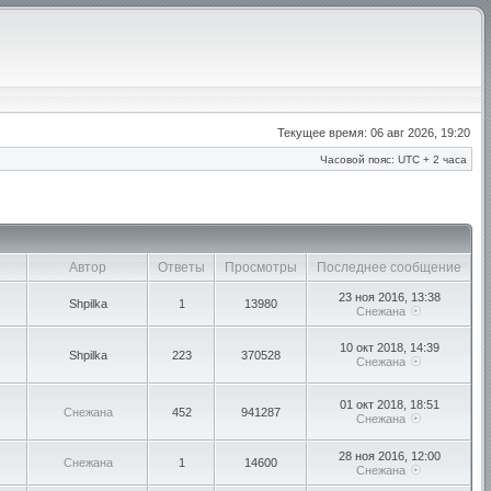
Текущее время: 06 авг 2026, 19:20
Часовой пояс: UTC + 2 часа
Автор
Ответы
Просмотры
Последнее сообщение
23 ноя 2016, 13:38
Shpilka
1
13980
Снежана
10 окт 2018, 14:39
Shpilka
223
370528
Снежана
01 окт 2018, 18:51
Снежана
452
941287
Снежана
28 ноя 2016, 12:00
Снежана
1
14600
Снежана