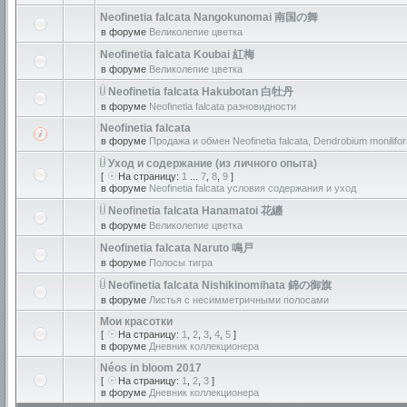
Neofinetia falcata Nangokunomai 南国の舞
в форуме
Великолепие цветка
Neofinetia falcata Koubai 紅梅
в форуме
Великолепие цветка
Neofinetia falcata Hakubotan 白牡丹
в форуме
Neofinetia falcata разновидности
Neofinetia falcata
в форуме
Продажа и обмен Neofinetia falcata, Dendrobium monilifor
Уход и содержание (из личного опыта)
[
На страницу:
1
...
7
,
8
,
9
]
в форуме
Neofinetia falcata условия содержания и уход
Neofinetia falcata Hanamatoi 花纏
в форуме
Великолепие цветка
Neofinetia falcata Naruto 鳴戸
в форуме
Полосы тигра
Neofinetia falcata Nishikinomihata 錦の御旗
в форуме
Листья с несимметричными полосами
Мои красотки
[
На страницу:
1
,
2
,
3
,
4
,
5
]
в форуме
Дневник коллекционера
Néos in bloom 2017
[
На страницу:
1
,
2
,
3
]
в форуме
Дневник коллекционера