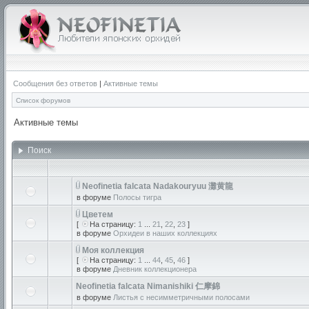
Сообщения без ответов
|
Активные темы
Список форумов
Активные темы
Поиск
Neofinetia falcata Nadakouryuu 灘黄龍
в форуме
Полосы тигра
Цветем
[
На страницу:
1
...
21
,
22
,
23
]
в форуме
Орхидеи в наших коллекциях
Моя коллекция
[
На страницу:
1
...
44
,
45
,
46
]
в форуме
Дневник коллекционера
Neofinetia falcata Nimanishiki 仁摩錦
в форуме
Листья с несимметричными полосами