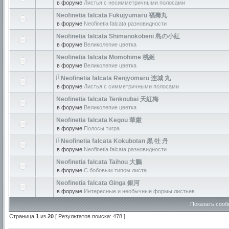
в форуме
Листья с несимметричными полосами
Neofinetia falcata Fukujyumaru 福壽丸
в форуме
Neofinetia falcata разновидности
Neofinetia falcata Shimanokobeni 島の小紅
в форуме
Великолепие цветка
Neofinetia falcata Momohime 桃姬
в форуме
Великолепие цветка
Neofinetia falcata Renjyomaru 连城 丸
в форуме
Листья с симметричными полосами
Neofinetia falcata Tenkoubai 天紅梅
в форуме
Великолепие цветка
Neofinetia falcata Kegou 華厳
в форуме
Полосы тигра
Neofinetia falcata Kokubotan 黒 牡 丹
в форуме
Neofinetia falcata разновидности
Neofinetia falcata Taihou 大鵬
в форуме
С бобовым типом листа
Neofinetia falcata Ginga 銀河
в форуме
Интересные и необычные формы листьев
Показать сооб
Страница
1
из
20
[ Результатов поиска: 478 ]