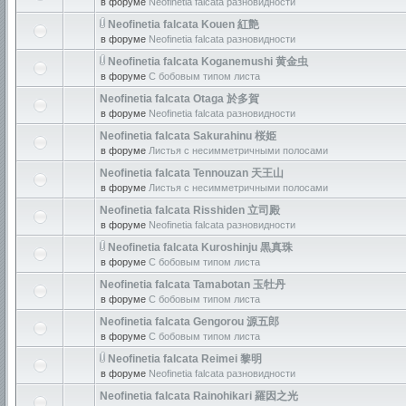
в форуме
Neofinetia falcata разновидности
Neofinetia falcata Kouen 紅艶
в форуме
Neofinetia falcata разновидности
Neofinetia falcata Koganemushi 黄金虫
в форуме
С бобовым типом листа
Neofinetia falcata Otaga 於多賀
в форуме
Neofinetia falcata разновидности
Neofinetia falcata Sakurahinu 桜姫
в форуме
Листья с несимметричными полосами
Neofinetia falcata Tennouzan 天王山
в форуме
Листья с несимметричными полосами
Neofinetia falcata Risshiden 立司殿
в форуме
Neofinetia falcata разновидности
Neofinetia falcata Kuroshinju 黒真珠
в форуме
С бобовым типом листа
Neofinetia falcata Tamabotan 玉牡丹
в форуме
С бобовым типом листа
Neofinetia falcata Gengorou 源五郎
в форуме
С бобовым типом листа
Neofinetia falcata Reimei 黎明
в форуме
Neofinetia falcata разновидности
Neofinetia falcata Rainohikari 羅因之光