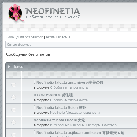
Сообщения без ответов
|
Активные темы
Список форумов
Сообщения без ответов
Поиск
Neofinetia falcata amamiyoroi奄美の鎧
в форуме
С бобовым типом листа
RYOKUSAIHOU 緑彩宝
в форуме
С бобовым типом листа
Neofinetia falcata Suien 粋艶
в форуме
Neofinetia falcata разновидности
Neofinetia falcata Orochi 大蛇
в форуме
Интересные и необычные формы листьев
Neofinetia falcata aojikuamamihosen-青軸奄美宝扇