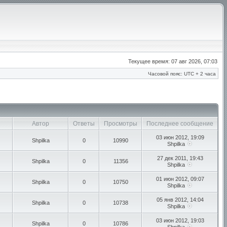
Текущее время: 07 авг 2026, 07:03
Часовой пояс: UTC + 2 часа
Автор
Ответы
Просмотры
Последнее сообщение
03 июн 2012, 19:09
Shpilka
0
10990
Shpilka
27 дек 2011, 19:43
Shpilka
0
11356
Shpilka
01 июн 2012, 09:07
Shpilka
0
10750
Shpilka
05 янв 2012, 14:04
Shpilka
0
10738
Shpilka
03 июн 2012, 19:03
Shpilka
0
10786