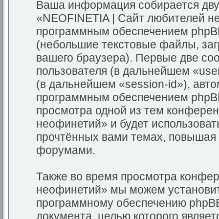
Ваша информация собирается дву
«NEOFINETIA | Сайт любителей н
программным обеспечением phpBB
(небольшие текстовые файлы, за
вашего браузера). Первые две co
пользователя (в дальнейшем «use
(в дальнейшем «session-id»), ав
программным обеспечением phpBB.
просмотра одной из тем конфере
неофинетий» и будет использоват
прочтённых вами темах, повышая 
форумами.
Также во время просмотра конфе
неофинетий» мы можем установит
программному обеспечению phpBB,
документа, целью которого являе