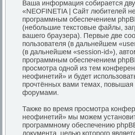
Ваша информация собирается дву
«NEOFINETIA | Сайт любителей н
программным обеспечением phpBB
(небольшие текстовые файлы, за
вашего браузера). Первые две co
пользователя (в дальнейшем «use
(в дальнейшем «session-id»), ав
программным обеспечением phpBB.
просмотра одной из тем конфере
неофинетий» и будет использоват
прочтённых вами темах, повышая 
форумами.
Также во время просмотра конфе
неофинетий» мы можем установит
программному обеспечению phpBB,
документа, целью которого являе