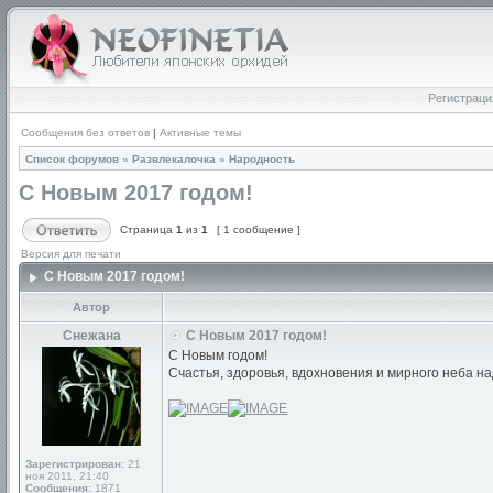
Регистраци
Сообщения без ответов
|
Активные темы
Список форумов
»
Развлекалочка
»
Народность
С Новым 2017 годом!
Страница
1
из
1
[ 1 сообщение ]
Версия для печати
С Новым 2017 годом!
Автор
Снежана
С Новым 2017 годом!
С Новым годом!
Счастья, здоровья, вдохновения и мирного неба на
Зарегистрирован:
21
ноя 2011, 21:40
Сообщения:
1871